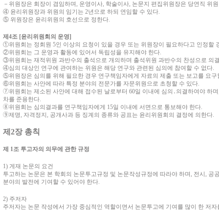
－
위원장은 회장이 겸임하며
,
운영이사
,
학술이사
,
논문지 편집위원장은 당연직 위원
④
윤리위원장과 위원의 임기는
2
년으로 하되 연임할 수 있다
.
⑤
위원장은 윤리위원의 호선으로 정한다
.
제
4
조
[
윤리위원회의 운영
]
①
위원회는 정회원
5
인 이상의 요청이 있을 경우 또는 위원장이 필요하다고 인정할
②
위원회는 그 운영과 활동에 있어서 독립성을 유지해야 한다
.
③
위원회는 재적위원 과반수의 출석으로 개의하며 출석위원 과반수의 찬성으로 의
④
심의 대상인 연구에 관여하는 위원은 해당 연구와 관련된 심의에 참여할 수 없다
.
⑤
위원장은 심의를 위해 필요한 경우 연구책임자에게 자료의 제출 또는 보고를 요구
⑥
위원회는 사안에 따라 특정 분야의 전문가를 자문위원으로 초청할 수 있다
.
➆
위원회는 제소된 사안에 대해 접수된 날로부터
60
일 이내에 심의
․
의결하여야 하며
차를 준용한다
.
➇
위원회는 심의결과를 연구책임자에게
15
일 이내에 서면으로 통보해야 한다
.
➈
제명
,
자격정지
,
공개사과 등 징계의 종류와 공표는 윤리위원회의 결정에 의한다
.
제
2
장 총칙
제
1
조 투고자의 의무에 관한 규정
1)
게재 논문의 요건
투고하는 논문은 본 학회의 논문투고규정 및 논문작성규정에 따라야 하며
,
전시
,
공
분야의 발전에 기여할 수 있어야 한다
.
2)
주저자
주저자는 논문 작성에서 가장 중심적인 역할이면서 논문투고에 기여를 많이 한 저자