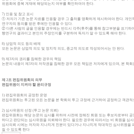
위원회에 중복 게재에 해당되는지 여부를 확인하여야 한다
.
7)
인용 및 참고 표시
①
저자가 기존 논문 자료를 인용할 경우 그 출처를 명확하게 제시하여야 한다
.
개인적
연구자의 동의를 받은 후에만 인용할 수 있다
.
②
다른 사람의 글을 인용할 경우에는 반드시 각주
(
후주
)
를 통해 참고부분을 표기하
행연구의 결과이고 본인의 주장인지를 구분하여 독자가 알 수 있도록 해야 한다
.
8)
상업적 의도 등의 배제
모든 논문은 상업적 의도 및 정치적 의도
,
종교적 의도로 작성되어서는 안 된다
.
9)
제
3
자의 권리를 침해한 경우의 책임
논문의 내용이 제
3
자의 저작권을 침해한 경우 모든 책임은 저자에게 있으며
,
본 학회
제
2
조 편집위원회의 의무
편집위원이 지켜야 할 윤리규정
1)
편집위원회의 공정한 운영
편집위원회는 투고된 모든 논문을 본 학회의 투고 규정에 근거하여 공정하고 객관적
2)
심사위원의 선정
(
투고 논문 의뢰
)
편집위원회는 해당 논문의 심사를 위하여 사전에 정해진 회원 또는 후보자로부터 공정
하다고 판단되는 심사위원을 의뢰해야 한다
.
필요한 경우에 따라서는 비 회원을 심사
심사의뢰 시에는 저자와 지나치게 친분이 있다거나 지나치게 적대적인 심사위원을 
질 수 있도록 한다