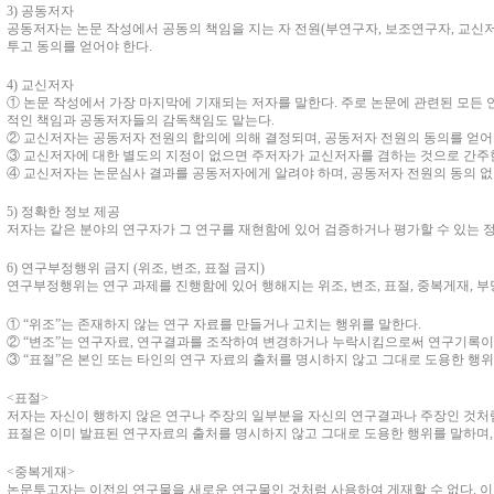
3)
공동저자
공동저자는 논문 작성에서 공동의 책임을 지는 자 전원
(
부연구자
,
보조연구자
,
교신저
투고 동의를 얻어야 한다
.
4)
교신저자
①
논문 작성에서 가장 마지막에 기재되는 저자를 말한다
.
주로 논문에 관련된 모든 
적인 책임과 공동저자들의 감독책임도 맡는다
.
②
교신저자는 공동저자 전원의 합의에 의해 결정되며
,
공동저자 전원의 동의를 얻어
③
교신저자에 대한 별도의 지정이 없으면 주저자가 교신저자를 겸하는 것으로 간주
④
교신저자는 논문심사 결과를 공동저자에게 알려야 하며
,
공동저자 전원의 동의 없
5)
정확한 정보 제공
저자는 같은 분야의 연구자가 그 연구를 재현함에 있어 검증하거나 평가할 수 있는 
6)
연구부정행위 금지
(
위조
,
변조
,
표절 금지
)
연구부정행위는 연구 과제를 진행함에 있어 행해지는 위조
,
변조
,
표절
,
중복게재
,
부
①
“
위조
”
는 존재하지 않는 연구 자료를 만들거나 고치는 행위를 말한다
.
②
“
변조
”
는 연구자료
,
연구결과를 조작하여 변경하거나 누락시킴으로써 연구기록이 
③
“
표절
”
은 본인 또는 타인의 연구 자료의 출처를 명시하지 않고 그대로 도용한 행
<
표절
>
저자는 자신이 행하지 않은 연구나 주장의 일부분을 자신의 연구결과나 주장인 것처
표절은 이미 발표된 연구자료의 출처를 명시하지 않고 그대로 도용한 행위를 말하며
<
중복게재
>
논문투고자는 이전의 연구물을 새로운 연구물인 것처럼 사용하여 게재할 수 없다
.
이