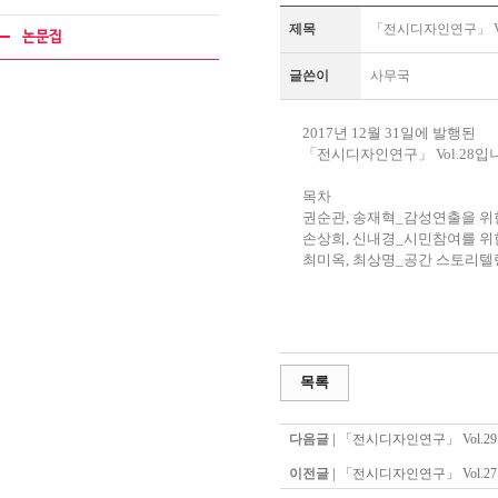
제목
「전시디자인연구」 Vo
논문집
글쓴이
사무국
2017년 12월 31일에 발행된
「전시디자인연구」 Vol.28입
목차
권순관, 송재혁_감성연출을 위
손상희, 신내경_시민참여를 위
최미옥, 최상명_공간 스토리텔
목록
다음글 |
「전시디자인연구」 Vol.29
이전글 |
「전시디자인연구」 Vol.27