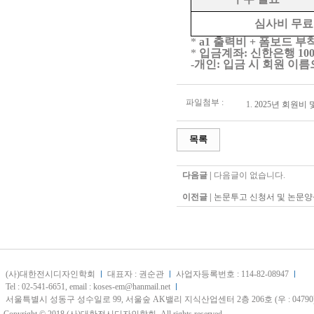
심사비 무
*
a1
출력비
+
폼보드 부
*
입금계좌
:
신한은행
100
-
개인
:
입금 시 회원 이름
파일첨부 :
1.
2025년 회원비 및
목록
다음글 |
다음글이 없습니다.
이전글 |
논문투고 신청서 및 논문양
(사)대한전시디자인학회
대표자 : 권순관
사업자등록번호 : 114-82-08947
Tel : 02-541-6651, email : koses-em@hanmail.net
서울특별시 성동구 성수일로 99, 서울숲 AK밸리 지식산업센터 2층 206호 (우 : 04790