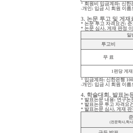
*
회원비 입금계좌
:
신한
-
개인
:
입금 시 회원 이름
3.
논문 투고 및 게재
*
논문 투고 자격요건
:
준
*
논문 심사
,
게재 판정 
일
투고비
무 료
1
편당 게재
*
입금계좌
:
신한은행
100
-
개인
:
입금 시 회원 이름
4.
학술대회
,
발표논
*
발표논문 내용
:
연구논문
*
발표논문 투고 자격요
*
발표논문 심사
,
게재 판
(
전문학사
,
학사
구두 발표