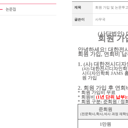
제목
회원 가입 및 논문투고
논문집
글쓴이
사무국
(
사단법인
)
회원 가
안녕하세요
!
대한전
회원 가입
,
연회비 납
1. (
사
)
대한전시디자인
(
사
)
대한전시디자인학
시디자인학회
JAMS
원 가입
2.
회원 가입 후 연회
*
회원 가입비 무료
*
회원비
(1
년 단위 납부
):
*
회원 구분
:
준회원
/
정
준회원
(
전문학사
,
학사
,
석사 과정 재학
1
만원